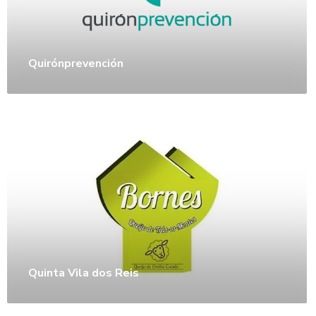
Quirónprevención
Quinta Vila dos Reis