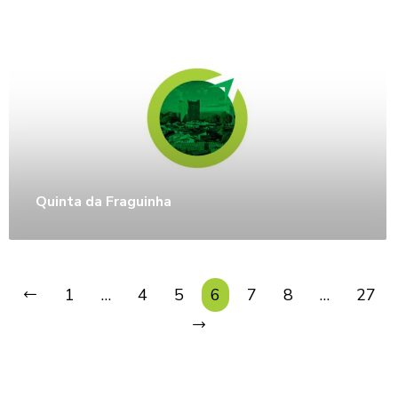
Quinta da Fraguinha
1
…
4
5
6
7
8
…
27