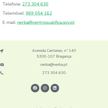
Telefone:
273 304 630
Telemóvel:
969 054 162
E-mail:
nerba@centroqualifica.gov.pt
Avenida Cantarias, n.º 140
5300-107 Bragança
nerba@nerba.pt
273 304 630