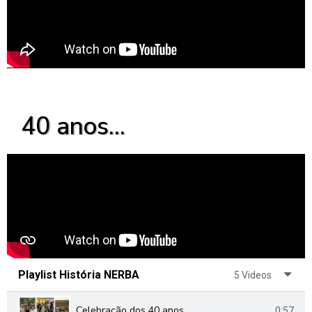
40 anos...
Playlist História NERBA
5 Videos
Celebração dos 40 anos
0:57