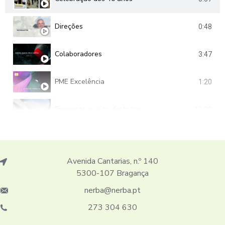
Direções
0:48
Colaboradores
3:47
PME Excelência
1:20
Empresas que se destacam
13:22
Avenida Cantarias, n.º 140
5300-107 Bragança
nerba@nerba.pt
273 304 630