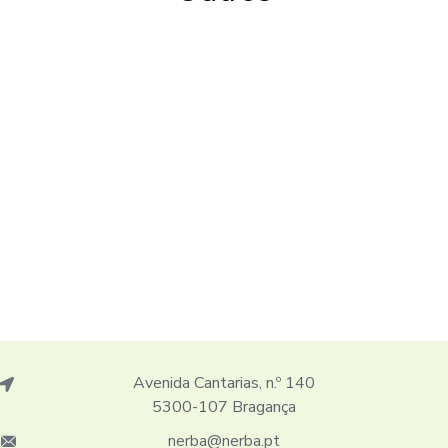
Avenida Cantarias, n.º 140
5300-107 Bragança
nerba@nerba.pt