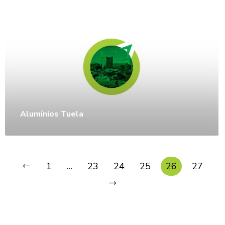
Alumínios Tuela
1
…
23
24
25
26
27