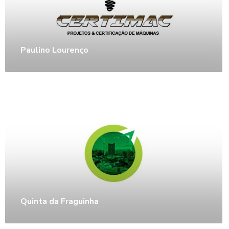
Paulino Lourenço
Quinta da Fraguinha