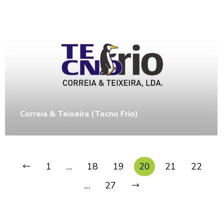
Correia & Teixeira (Tecno Frio)
1
…
18
19
20
21
22
…
27