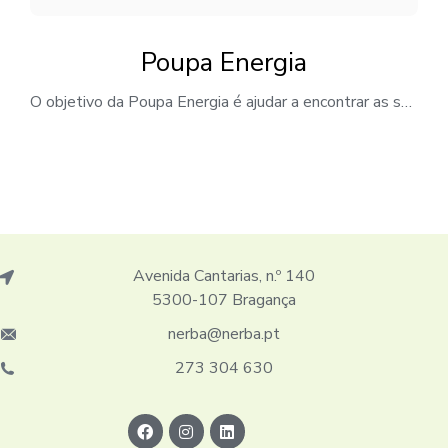
Poupa Energia
O objetivo da Poupa Energia é ajudar a encontrar as soluções mais vantajosas, económicas e eficientes, através de uma avaliação e comparação das ofertas do mercado, para lhe propor a melhor solução e poupar nas suas faturas. Morada:F. Office Space – Rua do Seixagal 35 5300-058 Bragança Telefone:938 575 432 Email: geral@poupaenergia.net Website
Avenida Cantarias, n.º 140
5300-107 Bragança
nerba@nerba.pt
273 304 630