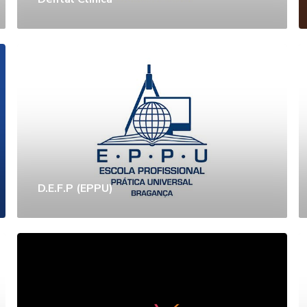
D.E.F.P (EPPU)