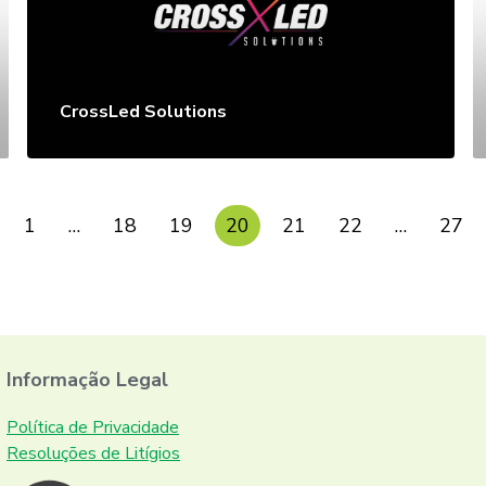
CrossLed Solutions
1
…
18
19
20
21
22
…
27
Informação Legal
Política de Privacidade
Resoluções de Litígios