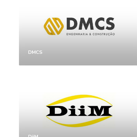
DMCS
DiiM