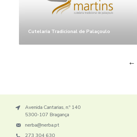
Cutelaria Tradicional de Palaçoulo
Avenida Cantarias, n.º 140
5300-107 Bragança
nerba@nerba.pt
273 304 630