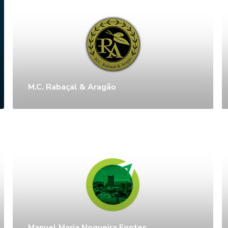
M.C. Rabaçal & Aragão
Manuel Maria Nogueira Fontes