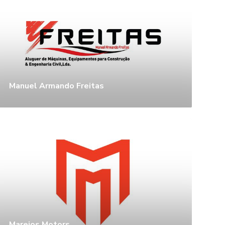
Manuel Armando Freitas
Mareios Motors