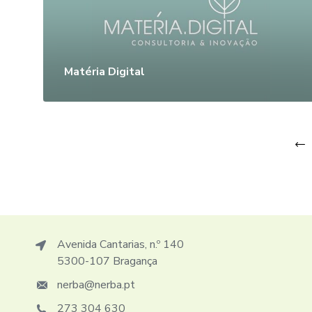
Matéria Digital
Avenida Cantarias, n.º 140
5300-107 Bragança
nerba@nerba.pt
273 304 630