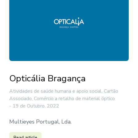
Opticália Bragança
Atividades de saúde humana e apoio social
,
Cartão
Associado
,
Comércio a retalho de material óptico
19 de Outubro, 2022
Multieyes Portugal, Lda.
Read article