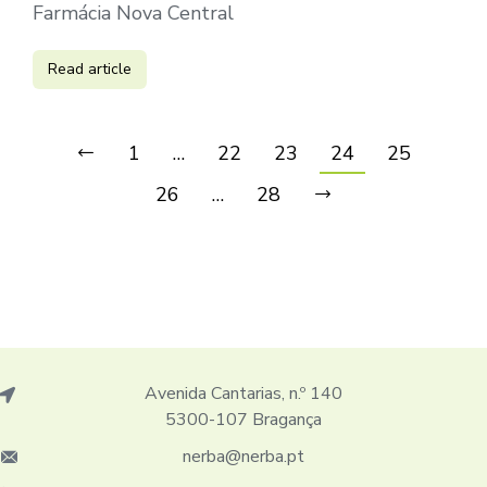
Farmácia Nova Central
Read article
1
…
22
23
24
25
26
…
28
Avenida Cantarias, n.º 140
5300-107 Bragança
nerba@nerba.pt