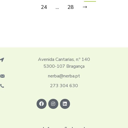
24
…
28
Avenida Cantarias, n.º 140
5300-107 Bragança
nerba@nerba.pt
273 304 630