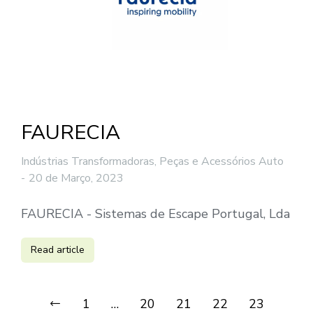
FAURECIA
Indústrias Transformadoras
,
Peças e Acessórios Auto
20 de Março, 2023
FAURECIA - Sistemas de Escape Portugal, Lda
Read article
1
…
20
21
22
23