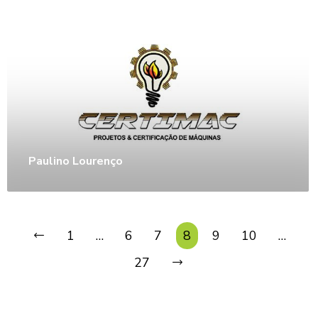
Paulino Lourenço
1
…
6
7
8
9
10
…
27