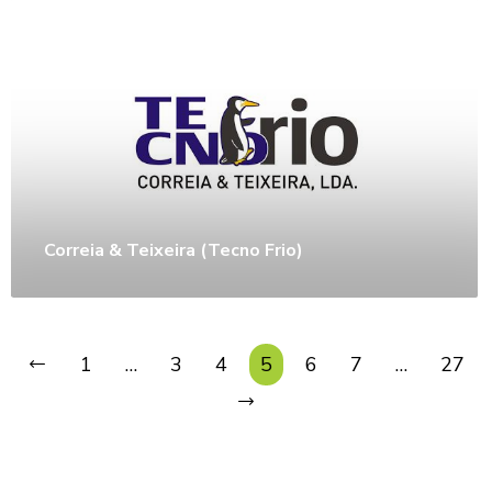
Correia & Teixeira (Tecno Frio)
1
…
3
4
5
6
7
…
27