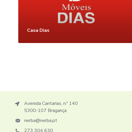
Casa Dias
Avenida Cantarias, n.º 140
5300-107 Bragança
nerba@nerba.pt
273 304 630