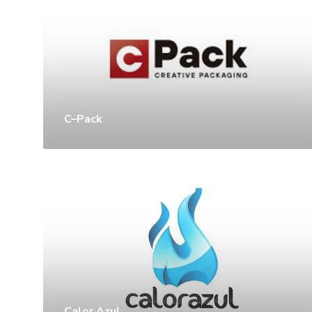
C–Pack
Calor Azul