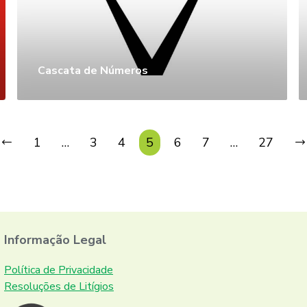
Cascata de Números
1
…
3
4
5
6
7
…
27
Informação Legal
Política de Privacidade
Resoluções de Litígios