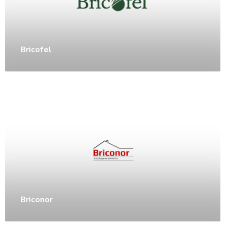
Bricofel
Briconor