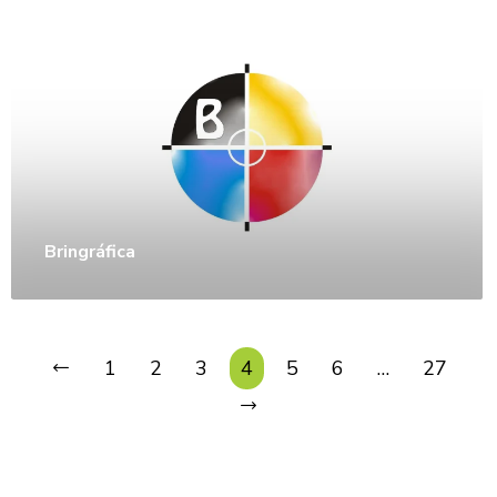
Bringráfica
1
2
3
4
5
6
…
27