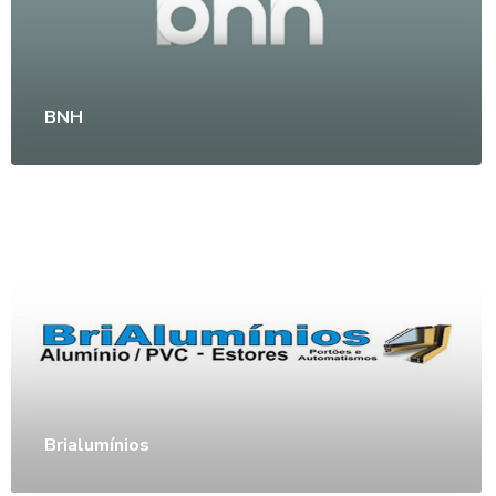
BNH
Brialumínios