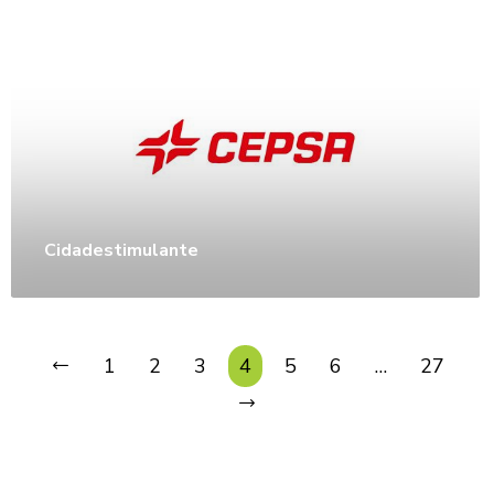
Cidadestimulante
1
2
3
4
5
6
…
27