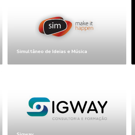
Simultâneo de Ideias e Música
Sigway