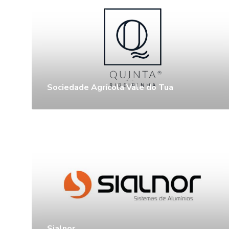
Sociedade Agrícola Vale do Tua
Sialnor