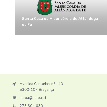
Santa Casa da Misericórdia de Alfândega
da Fé
Avenida Cantarias, n.º 140
5300-107 Bragança
nerba@nerba.pt
273 304 630