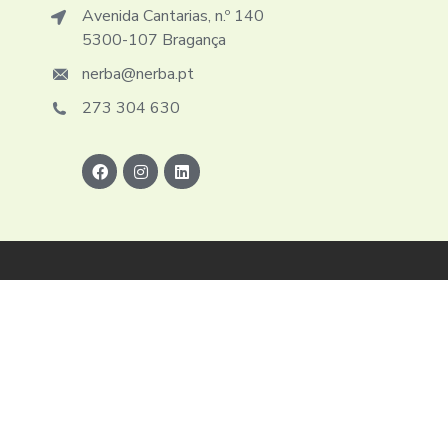
Avenida Cantarias, n.º 140
5300-107 Bragança
nerba@nerba.pt
273 304 630