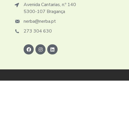
Avenida Cantarias, n.º 140
5300-107 Bragança
nerba@nerba.pt
273 304 630