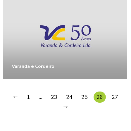
Varanda e Cordeiro
1
…
23
24
25
26
27