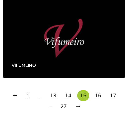
VIFUMEIRO
1
…
13
14
15
16
17
…
27