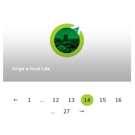
Jorge e José Lda
1
…
12
13
14
15
16
…
27