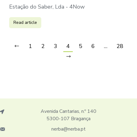
Estação do Saber, Lda - 4Now
Read article
1
2
3
4
5
6
…
28
Avenida Cantarias, n.º 140
5300-107 Bragança
nerba@nerba.pt