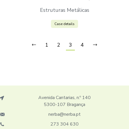
Estruturas Metálicas
Case details
1
2
3
4
Avenida Cantarias, n.º 140
5300-107 Bragança
nerba@nerba.pt
273 304 630