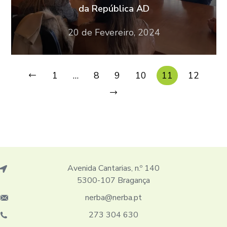
da República AD
20 de Fevereiro, 2024
1
…
8
9
10
11
12
Avenida Cantarias, n.º 140
5300-107 Bragança
nerba@nerba.pt
273 304 630