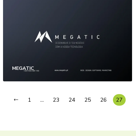
MEGATIC
1
…
23
24
25
26
27