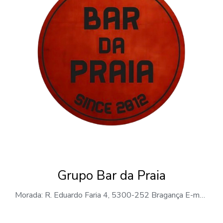
Grupo Bar da Praia
Morada: R. Eduardo Faria 4, 5300-252 Bragança E-mail: geral@grupobardapraia.com Telemóvel: +351 933 999 495 ÁREAS DE NEGÓCIO Bar Restauração Serviços Grupo Bar da Praia O Grupo Bar da Praia, é uma empresa de restauração e bebidas sediada em Bragança. Fundada em 2014, a empresa dedica-se à exploração de cafés, bares e espaços de convívio, oferecendo…