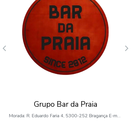
Grupo Bar da Praia
Morada: R. Eduardo Faria 4, 5300-252 Bragança E-mail: geral@grupobardapraia.com Telemóvel: +351 933 999 495 ÁREAS DE NEGÓCIO Bar Restauração Serviços Grupo Bar da Praia O Grupo Bar da Praia, é uma empresa de restauração e bebidas sediada em Bragança. Fundada em 2014, a empresa dedica-se à exploração de cafés, bares e espaços de convívio, oferecendo…