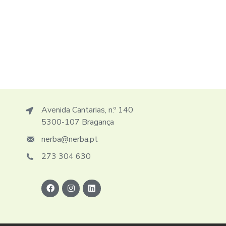
Avenida Cantarias, n.º 140
5300-107 Bragança
nerba@nerba.pt
273 304 630