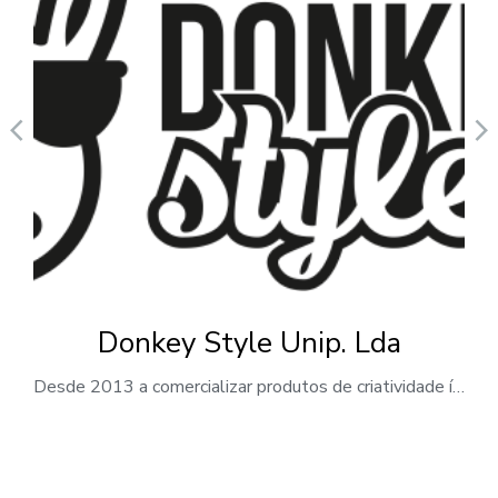
Donkey Style Unip. Lda
Desde 2013 a comercializar produtos de criatividade ímpar de índole artística e cultural. Com experiências e vivências com sentimento bem português. Parceiros da familiar gráfica TIPALTO, com mais de 30 anos de história. A originalidade e exclusividade dos nossos produtos está na enorme dedicação e rigor que colocamos em cada um deles. Apostando sempre no design…