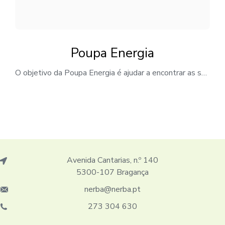
Poupa Energia
O objetivo da Poupa Energia é ajudar a encontrar as soluções mais vantajosas, económicas e eficientes, através de uma avaliação e comparação das ofertas do mercado, para lhe propor a melhor solução e poupar nas suas faturas. Morada:F. Office Space – Rua do Seixagal 35 5300-058 Bragança Telefone:938 575 432 Email: geral@poupaenergia.net Website
Avenida Cantarias, n.º 140
5300-107 Bragança
nerba@nerba.pt
273 304 630