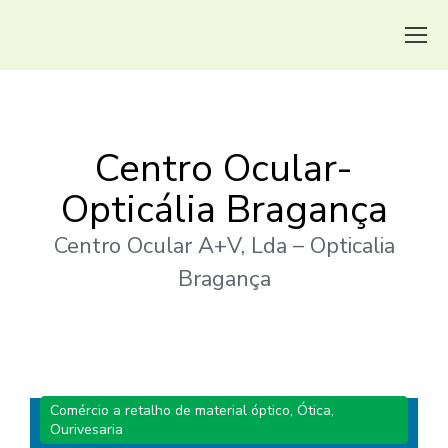
Centro Ocular-
Opticália Bragança
Centro Ocular A+V, Lda – Opticalia
Bragança
Comércio a retalho de material óptico
,
Ótica,
Ourivesaria