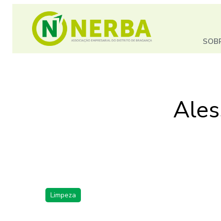
SOB
Ales
Limpeza