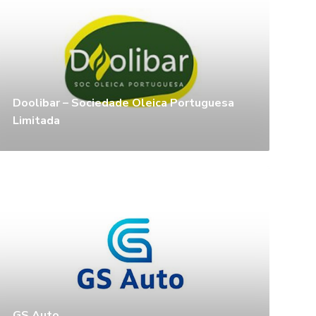
Doolibar – Sociedade Oleica Portuguesa
Limitada
GS Auto