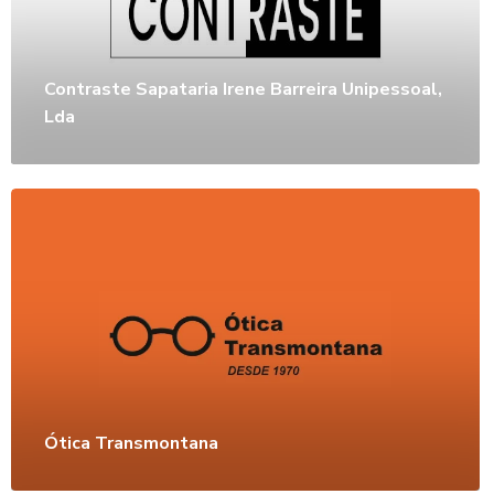
Contraste Sapataria Irene Barreira Unipessoal,
Lda
Ótica Transmontana