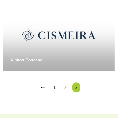
Vinhos Toscano
1
2
3