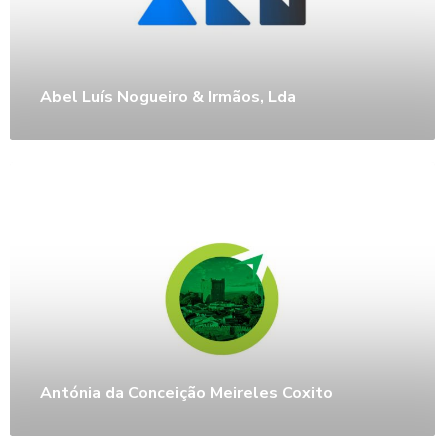
Abel Luís Nogueiro & Irmãos, Lda
Antónia da Conceição Meireles Coxito