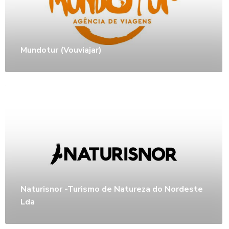
Mundotur (Vouviajar)
Naturisnor -Turismo de Natureza do Nordeste
Lda