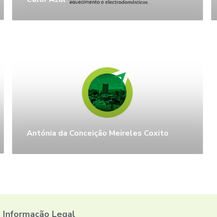
Antónia da Conceição Meireles Coxito
Informação Legal