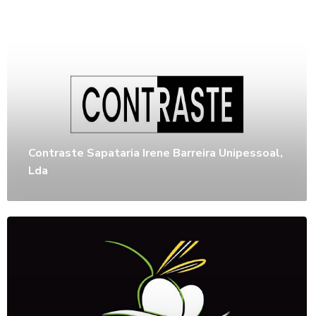
Contraste Sapataria Irene Barreira Unipessoal,
Lda