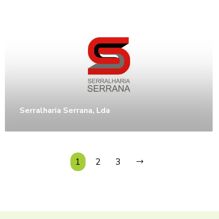
Serralharia Serrana, Lda
1
2
3