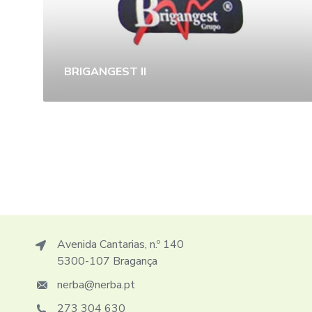
BRIGANGEST II
Avenida Cantarias, n.º 140
5300-107 Bragança
nerba@nerba.pt
273 304 630